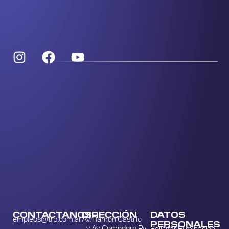
CONTACTANOS
DIRECCIÓN
DATOS
empleos@trp.com.ar
Av. Ramón Castillo
PERSONALES
y Av. Comodoro Py
Solicitar Eliminación