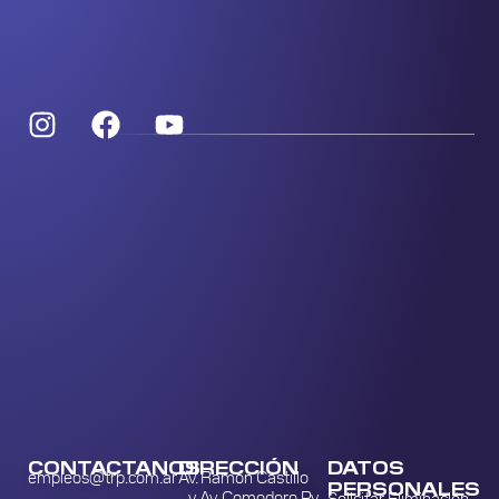
CONTACTANOS
DIRECCIÓN
DATOS
empleos@trp.com.ar
Av. Ramón Castillo
PERSONALES
y Av. Comodoro Py
Solicitar Eliminación