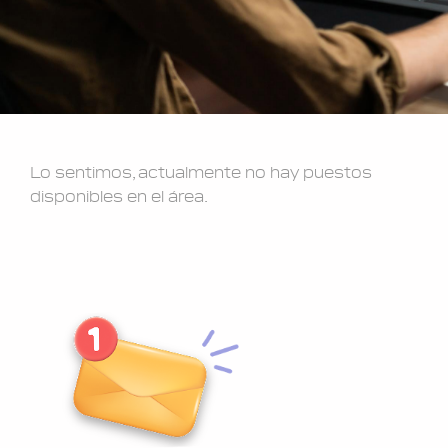
Lo sentimos, actualmente no hay puestos
disponibles en el área.
Suscribite y reci
vez que se hab
puestos l