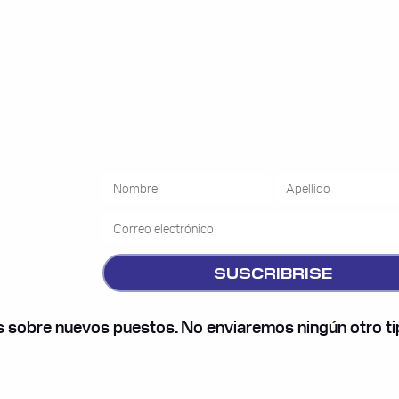
y recibí un
BOLSA DE EMPLEO 
a vez que
en
nuevos
aborales.
SUSCRIBRISE
os sobre nuevos puestos. No enviaremos ningún otro t