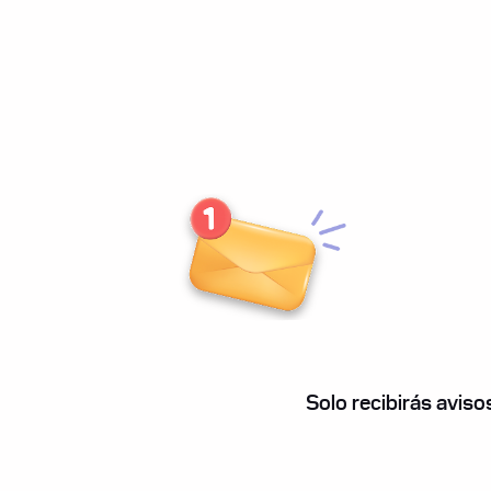
Suscribite 
correo cad
se habilit
puestos l
Solo recibirás avis