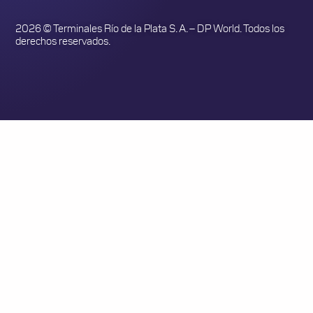
2026 © Terminales Río de la Plata S. A. – DP World. Todos los
derechos reservados.