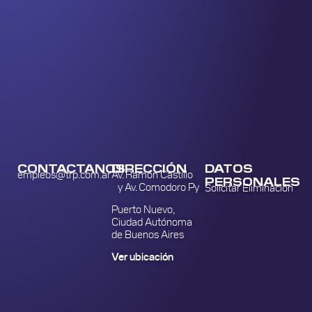
CONTACTANOS
DIRECCIÓN
DATOS
empleos@trp.com.ar
Av. Ramón Castillo
PERSONALES
y Av. Comodoro Py
Solicitar Eliminación
Puerto Nuevo,
Ciudad Autónoma
de Buenos Aires
Ver ubicación